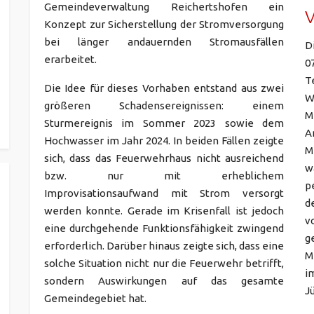
Gemeindeverwaltung Reichertshofen ein
Konzept zur Sicherstellung der Stromversorgung
bei länger andauernden Stromausfällen
D
erarbeitet.
0
T
Die Idee für dieses Vorhaben entstand aus zwei
W
größeren Schadensereignissen: einem
M
Sturmereignis im Sommer 2023 sowie dem
A
Hochwasser im Jahr 2024. In beiden Fällen zeigte
M
sich, dass das Feuerwehrhaus nicht ausreichend
w
bzw. nur mit erheblichem
p
Improvisationsaufwand mit Strom versorgt
d
werden konnte. Gerade im Krisenfall ist jedoch
v
eine durchgehende Funktionsfähigkeit zwingend
g
erforderlich. Darüber hinaus zeigte sich, dass eine
M
solche Situation nicht nur die Feuerwehr betrifft,
i
sondern Auswirkungen auf das gesamte
J
Gemeindegebiet hat.