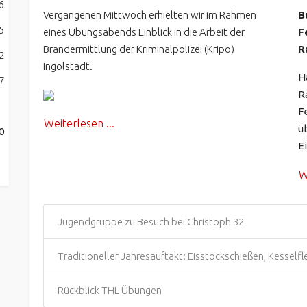
6
Vergangenen Mittwoch erhielten wir im Rahmen
B
5
eines Übungsabends Einblick in die Arbeit der
F
Brandermittlung der Kriminalpolizei (Kripo)
R
2
Ingolstadt.
H
7
R
F
Weiterlesen ...
ü
0
E
W
Jugendgruppe zu Besuch bei Christoph 32
Traditioneller Jahresauftakt: Eisstockschießen, Kessel
Rückblick THL-Übungen