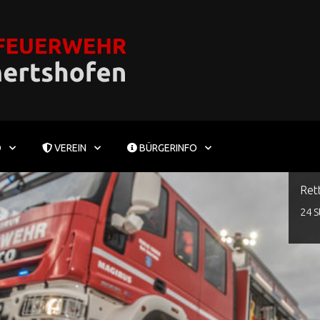
D
VEREIN
BÜRGERINFO
Ret
24 S