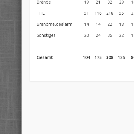
Brände
19
21
32
29
1
THL
51
116
218
55
3
Brandmeldealarm
14
14
22
18
1
Sonstiges
20
24
36
22
1
Gesamt
104
175
308
125
8