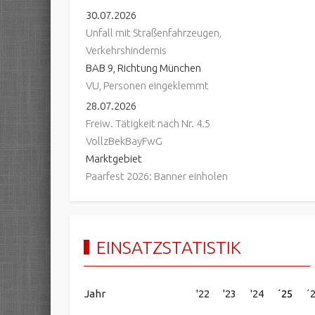
30.07.2026
Unfall mit Straßenfahrzeugen,
Verkehrshindernis
BAB 9, Richtung München
VU, Personen eingeklemmt
28.07.2026
Freiw. Tätigkeit nach Nr. 4.5
VollzBekBayFwG
Marktgebiet
Paarfest 2026: Banner einholen
EINSATZSTATISTIK
Jahr
'22
'23
'24
´25
´