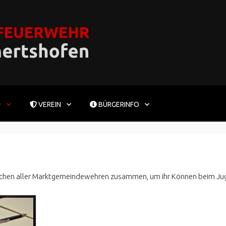
D
VEREIN
BÜRGERINFO
chen aller Marktgemeindewehren zusammen, um ihr Können beim Ju