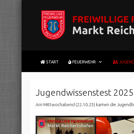
START
FEUERWEHR
JUGEN
Jugendwissenstest 2025
Am Mittwochabend (22.10.25) kamen die Jugendli