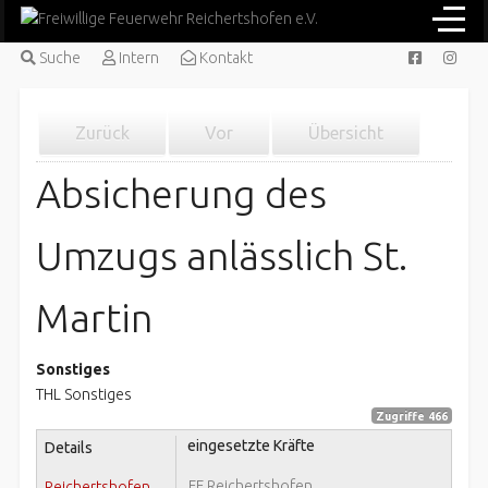
Suche
Intern
Kontakt
Zurück
Vor
Übersicht
Absicherung des
Umzugs anlässlich St.
Martin
Sonstiges
THL Sonstiges
Zugriffe 466
eingesetzte Kräfte
Details
FF Reichertshofen
Reichertshofen,