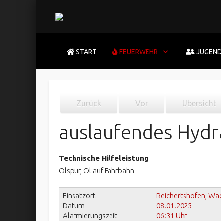
START
FEUERWEHR
JUGEN
Zurück
Vor
Übersicht
auslaufendes Hydrau
Technische Hilfeleistung
Ölspur, Öl auf Fahrbahn
Einsatzort
Reichertshofen, Wa
Datum
08.01.2025
Alarmierungszeit
06:31 Uhr