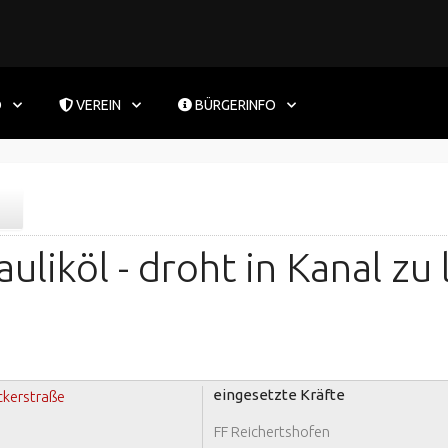
D
VEREIN
BÜRGERINFO
liköl - droht in Kanal zu 
eingesetzte Kräfte
ckerstraße
FF Reichertshofen