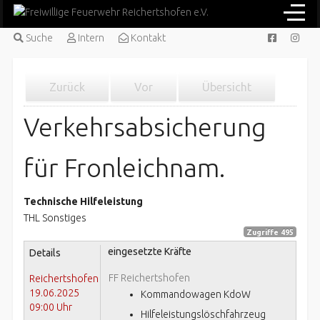
Suche
Intern
Kontakt
Zurück
Vor
Übersicht
Verkehrsabsicherung
für Fronleichnam.
Technische Hilfeleistung
THL Sonstiges
Zugriffe 495
eingesetzte Kräfte
Details
FF Reichertshofen
Reichertshofen
19.06.2025
Kommandowagen KdoW
09:00 Uhr
Hilfeleistungslöschfahrzeug