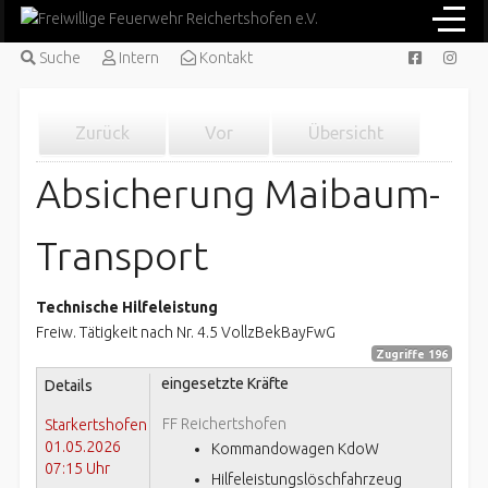
Suche
Intern
Kontakt
Zurück
Vor
Übersicht
Absicherung Maibaum-
Transport
Technische Hilfeleistung
Freiw. Tätigkeit nach Nr. 4.5 VollzBekBayFwG
Zugriffe 196
eingesetzte Kräfte
Details
FF Reichertshofen
Starkertshofen
01.05.2026
Kommandowagen KdoW
07:15 Uhr
Hilfeleistungslöschfahrzeug